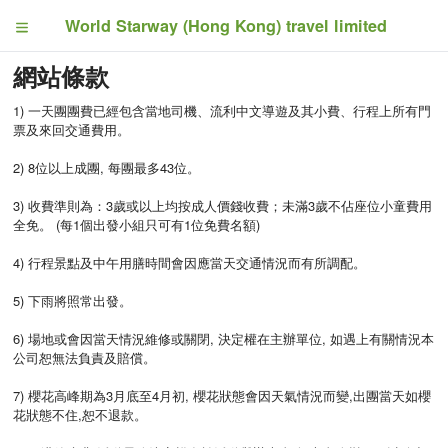
World Starway (Hong Kong) travel limited
網站條款
1) 一天團團費已經包含當地司機、流利中文導遊及其小費、行程上所有門
票及來回交通費用。
2) 8位以上成團, 每團最多43位。
3) 收費準則為：3歲或以上均按成人價錢收費；未滿3歲不佔座位小童費用
全免。 (每1個出發小組只可有1位免費名額)
4) 行程景點及中午用膳時間會因應當天交通情況而有所調配。
5) 下雨將照常出發。
6) 場地或會因當天情況維修或關閉, 決定權在主辦單位, 如遇上有關情況本
公司恕無法負責及賠償。
7) 櫻花高峰期為3月底至4月初, 櫻花狀態會因天氣情況而變,出團當天如櫻
花狀態不住,恕不退款。