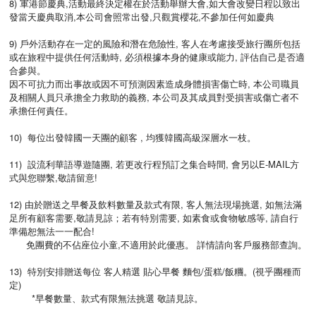
8) 軍港節慶典,活動最終決定權在於活動舉辦大會,如大會改變日程以致出
發當天慶典取消,本公司會照常出發,只觀賞櫻花,不參加任何如慶典
9) 戶外活動存在一定的風險和潛在危險性, 客人在考慮接受旅行團所包括
或在旅程中提供任何活動時, 必須根據本身的健康或能力, 評估自己是否適
合參與。
因不可抗力而出事故或因不可預測因素造成身體損害傷亡時, 本公司職員
及相關人員只承擔全力救助的義務, 本公司及其成員對受損害或傷亡者不
承擔任何責任。
10) 每位出發韓國一天團的顧客 , 均獲韓國高級深層水一枝。
11) 設流利華語導遊隨團, 若更改行程預訂之集合時間, 會另以E-MAIL方
式與您聯繫,敬請留意!
12) 由於贈送之早餐及飲料數量及款式有限, 客人無法現場挑選, 如無法滿
足所有顧客需要,敬請見諒；若有特別需要, 如素食或食物敏感等, 請自行
準備恕無法一一配合!
免團費的不佔座位小童,不適用於此優惠。 詳情請向客戶服務部查詢。
13) 特別安排贈送每位 客人精選 貼心早餐 麵包/蛋糕/飯糰。(視乎團種而
定)
*早餐數量、款式有限無法挑選 敬請見諒。