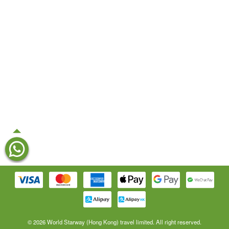
© 2026 World Starway (Hong Kong) travel limited. All right reserved.